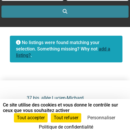
Search
No listings were found matching your
selection. Something missing? Why not
add a
listing?
.
37 bis, allée Lucien-Michard
93190 Livry-Gargan
Ce site utilise des cookies et vous donne le contrôle sur
ceux que vous souhaitez activer
06 61 87 28 09
Tout accepter
Tout refuser
Personnaliser
Politique de confidentialité