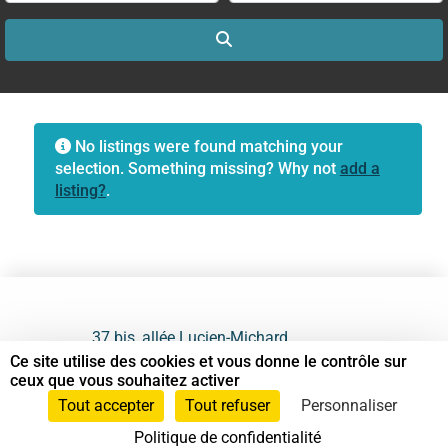
Search
No listings were found matching your
selection. Something missing? Why not
add a
listing?
.
37 bis, allée Lucien-Michard
93190 Livry-Gargan
Ce site utilise des cookies et vous donne le contrôle sur
ceux que vous souhaitez activer
06 61 87 28 09
Tout accepter
Tout refuser
Personnaliser
Politique de confidentialité