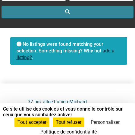
Search
No listings were found matching your
selection. Something missing? Why not
add a
listing?
.
37 bis, allée Lucien-Michard
93190 Livry-Gargan
Ce site utilise des cookies et vous donne le contrôle sur
ceux que vous souhaitez activer
06 61 87 28 09
Tout accepter
Tout refuser
Personnaliser
Politique de confidentialité