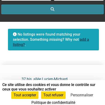
Search
No listings were found matching your
selection. Something missing? Why not
add a
listing?
.
37 bis, allée Lucien-Michard
93190 Livry-Gargan
Ce site utilise des cookies et vous donne le contrôle sur
ceux que vous souhaitez activer
06 61 87 28 09
Tout accepter
Tout refuser
Personnaliser
Politique de confidentialité