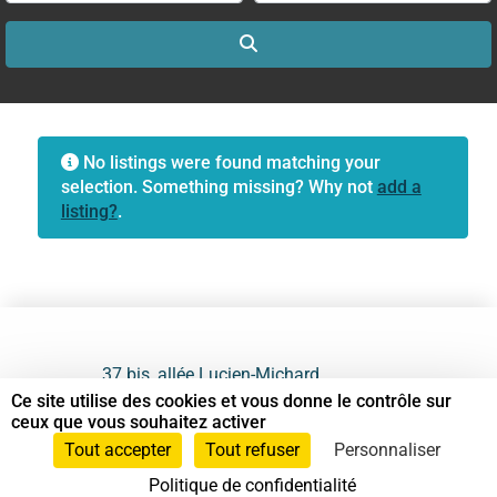
Search
No listings were found matching your
selection. Something missing? Why not
add a
listing?
.
37 bis, allée Lucien-Michard
93190 Livry-Gargan
Ce site utilise des cookies et vous donne le contrôle sur
ceux que vous souhaitez activer
06 61 87 28 09
Tout accepter
Tout refuser
Personnaliser
Politique de confidentialité