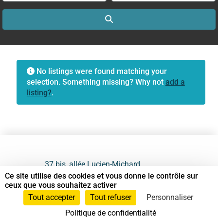
Search
No listings were found matching your
selection. Something missing? Why not
add a
listing?
.
37 bis, allée Lucien-Michard
93190 Livry-Gargan
Ce site utilise des cookies et vous donne le contrôle sur
ceux que vous souhaitez activer
06 61 87 28 09
Tout accepter
Tout refuser
Personnaliser
Politique de confidentialité