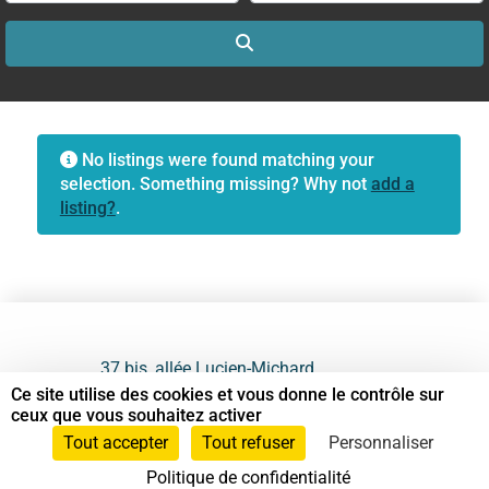
Search
No listings were found matching your
selection. Something missing? Why not
add a
listing?
.
37 bis, allée Lucien-Michard
93190 Livry-Gargan
Ce site utilise des cookies et vous donne le contrôle sur
ceux que vous souhaitez activer
06 61 87 28 09
Tout accepter
Tout refuser
Personnaliser
Politique de confidentialité