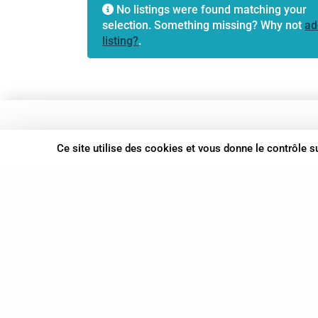
No listings were found matching your
selection. Something missing? Why not
ad
listing?
.
37 bis, allée Lucien-Michard
Ce site utilise des cookies et vous donne le contrôle 
93190 Livry-Gargan
06 61 87 28 09
Nous contacter
© Syn