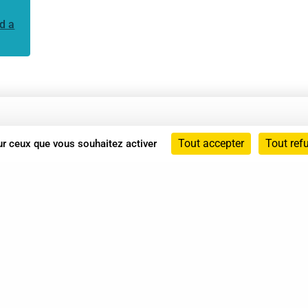
d a
Annuaire
Tout accepter
Tout ref
sur ceux que vous souhaitez activer
Actualités
Mentions légales
Politique de confidentialité
Conditions générales de vente
dicat des Professionnels de Shiatsu - 2026 Tous droits ré