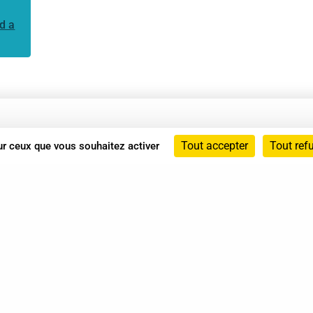
d a
Annuaire
Tout accepter
Tout ref
sur ceux que vous souhaitez activer
Actualités
Mentions légales
Politique de confidentialité
Conditions générales de vente
dicat des Professionnels de Shiatsu - 2026 Tous droits ré