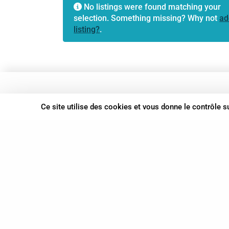
No listings were found matching your
selection. Something missing? Why not
ad
listing?
.
37 bis, allée Lucien-Michard
Ce site utilise des cookies et vous donne le contrôle 
93190 Livry-Gargan
06 61 87 28 09
Nous contacter
© Syn