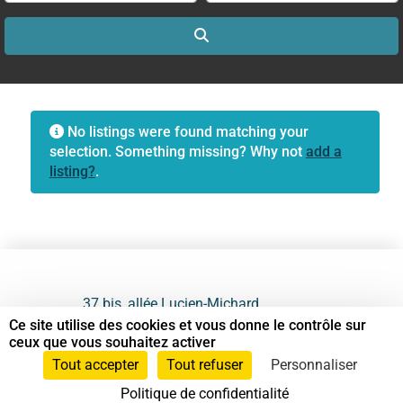
Search
No listings were found matching your
selection. Something missing? Why not
add a
listing?
.
37 bis, allée Lucien-Michard
93190 Livry-Gargan
Ce site utilise des cookies et vous donne le contrôle sur
ceux que vous souhaitez activer
06 61 87 28 09
Tout accepter
Tout refuser
Personnaliser
Politique de confidentialité