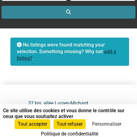
Search
No listings were found matching your
selection. Something missing? Why not
add a
listing?
.
37 bis, allée Lucien-Michard
93190 Livry-Gargan
Ce site utilise des cookies et vous donne le contrôle sur
ceux que vous souhaitez activer
06 61 87 28 09
Tout accepter
Tout refuser
Personnaliser
Politique de confidentialité