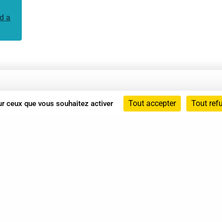
d a
Annuaire
Tout accepter
Tout ref
sur ceux que vous souhaitez activer
Actualités
Mentions légales
Politique de confidentialité
Conditions générales de vente
dicat des Professionnels de Shiatsu - 2026 Tous droits ré