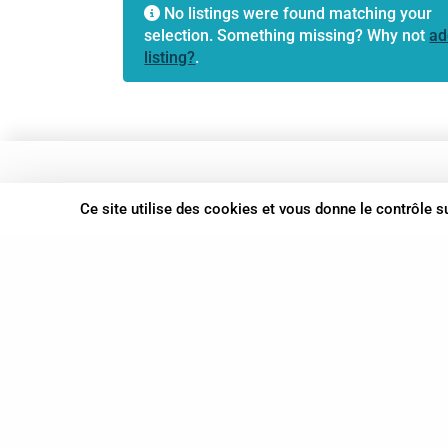
No listings were found matching your
selection. Something missing? Why not
ad
listing?
.
37 bis, allée Lucien-Michard
Ce site utilise des cookies et vous donne le contrôle 
93190 Livry-Gargan
06 61 87 28 09
Nous contacter
© Syn