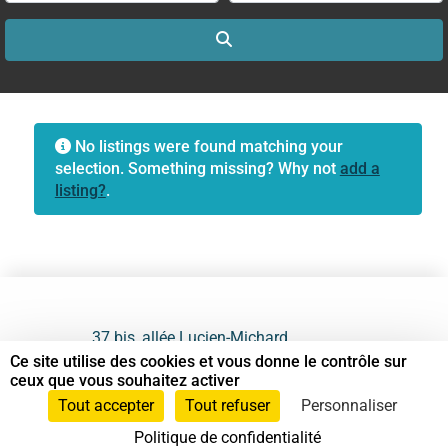
Search
No listings were found matching your
selection. Something missing? Why not
add a
listing?
.
37 bis, allée Lucien-Michard
93190 Livry-Gargan
Ce site utilise des cookies et vous donne le contrôle sur
ceux que vous souhaitez activer
06 61 87 28 09
Tout accepter
Tout refuser
Personnaliser
Politique de confidentialité