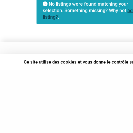
No listings were found matching your
selection. Something missing? Why not
ad
listing?
.
37 bis, allée Lucien-Michard
Ce site utilise des cookies et vous donne le contrôle 
93190 Livry-Gargan
06 61 87 28 09
Nous contacter
© Syn