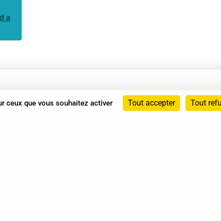
d a
Annuaire
Tout accepter
Tout ref
sur ceux que vous souhaitez activer
Actualités
Mentions légales
Politique de confidentialité
Conditions générales de vente
dicat des Professionnels de Shiatsu - 2026 Tous droits ré