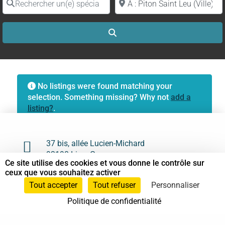
Search
No listings were found matching your
selection. Something missing? Why not
add a
listing?
.

37 bis, allée Lucien-Michard
93190 Livry-Gargan
Ce site utilise des cookies et vous donne le contrôle sur
ceux que vous souhaitez activer

06 61 87 28 09
Tout accepter
Tout refuser
Personnaliser

Nous contacter
Politique de confidentialité