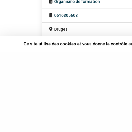
Organisme de formation
0616305608
Bruges
Nouvelle-Aquitaine
Ce site utilise des cookies et vous donne le contrôle 
37 bis, allée Lucien-Michard
93190 Livry-Gargan
06 61 87 28 09
Nous contacter