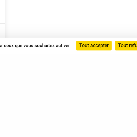
Tout accepter
Tout ref
sur ceux que vous souhaitez activer
Annuaire
Actualités
Mentions légales
Politique de confidentialité
Conditions générales de vente