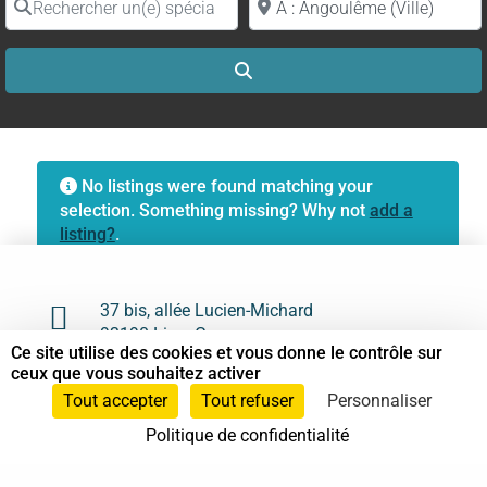
Search
No listings were found matching your
selection. Something missing? Why not
add a
listing?
.

37 bis, allée Lucien-Michard
93190 Livry-Gargan
Ce site utilise des cookies et vous donne le contrôle sur
ceux que vous souhaitez activer

06 61 87 28 09
Tout accepter
Tout refuser
Personnaliser

Nous contacter
Politique de confidentialité