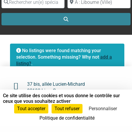
Search
No listings were found matching your
selection. Something missing? Why not
add a
listing?
.

37 bis, allée Lucien-Michard
93190 Livry-Gargan
Ce site utilise des cookies et vous donne le contrôle sur
ceux que vous souhaitez activer

06 61 87 28 09
Tout accepter
Tout refuser
Personnaliser

Nous contacter
Politique de confidentialité