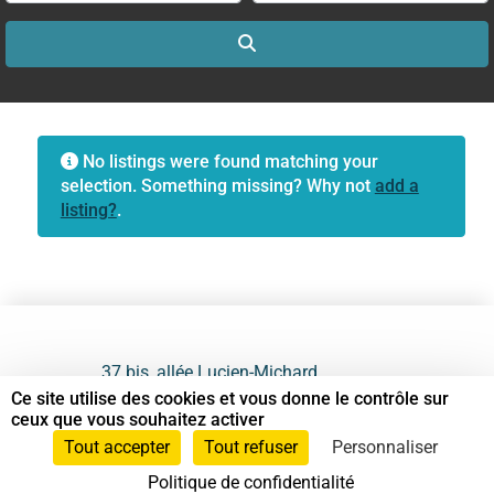
Search
No listings were found matching your
selection. Something missing? Why not
add a
listing?
.
37 bis, allée Lucien-Michard
93190 Livry-Gargan
Ce site utilise des cookies et vous donne le contrôle sur
ceux que vous souhaitez activer
06 61 87 28 09
Tout accepter
Tout refuser
Personnaliser
Politique de confidentialité