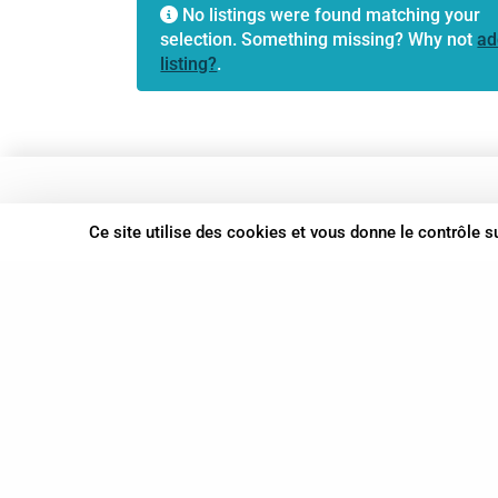
No listings were found matching your
selection. Something missing? Why not
ad
listing?
.
37 bis, allée Lucien-Michard
Ce site utilise des cookies et vous donne le contrôle 
93190 Livry-Gargan
06 61 87 28 09
Nous contacter
© Syn