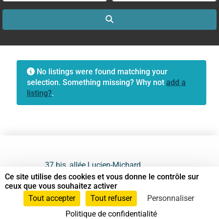
Search
No listings were found matching your
selection. Something missing? Why not
add a
listing?
.
37 bis, allée Lucien-Michard
93190 Livry-Gargan
Ce site utilise des cookies et vous donne le contrôle sur
ceux que vous souhaitez activer
06 61 87 28 09
Tout accepter
Tout refuser
Personnaliser
Politique de confidentialité