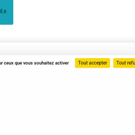
d a
Annuaire
Tout accepter
Tout ref
sur ceux que vous souhaitez activer
Actualités
Mentions légales
Politique de confidentialité
Conditions générales de vente
dicat des Professionnels de Shiatsu - 2026 Tous droits ré