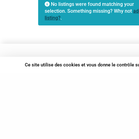
No listings were found matching your
selection. Something missing? Why not
ad
listing?
.
37 bis, allée Lucien-Michard
Ce site utilise des cookies et vous donne le contrôle 
93190 Livry-Gargan
06 61 87 28 09
Nous contacter
© Syn