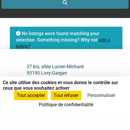
Search
No listings were found matching your
selection. Something missing? Why not
add a
listing?
.
37 bis, allée Lucien-Michard
93190 Livry-Gargan
Ce site utilise des cookies et vous donne le contrôle sur
06 61 87 28 09
ceux que vous souhaitez activer
Tout accepter
Tout refuser
Personnaliser
Nous contacter
Politique de confidentialité
Annuaire
Actualités