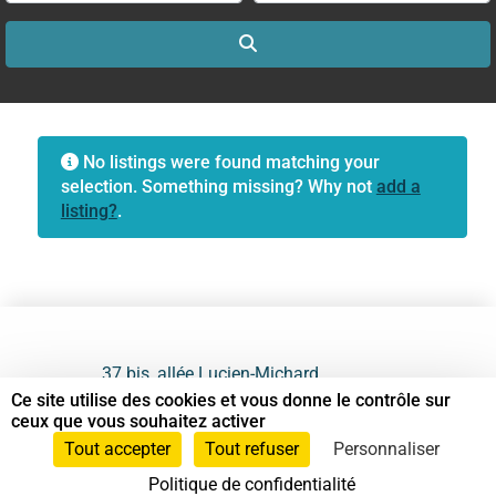
Search
No listings were found matching your
selection. Something missing? Why not
add a
listing?
.
37 bis, allée Lucien-Michard
93190 Livry-Gargan
Ce site utilise des cookies et vous donne le contrôle sur
ceux que vous souhaitez activer
06 61 87 28 09
Tout accepter
Tout refuser
Personnaliser
Politique de confidentialité