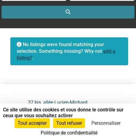
Search
No listings were found matching your
selection. Something missing? Why not
add a
listing?
.
37 bis, allée Lucien-Michard
93190 Livry-Gargan
Ce site utilise des cookies et vous donne le contrôle sur
ceux que vous souhaitez activer
06 61 87 28 09
Tout accepter
Tout refuser
Personnaliser
Politique de confidentialité