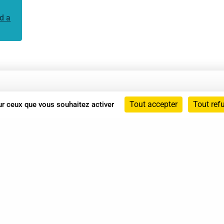
d a
Annuaire
Tout accepter
Tout ref
sur ceux que vous souhaitez activer
Actualités
Mentions légales
Politique de confidentialité
Conditions générales de vente
dicat des Professionnels de Shiatsu - 2026 Tous droits ré