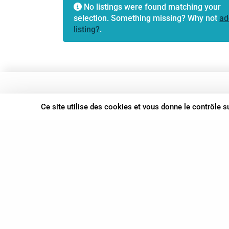
No listings were found matching your
selection. Something missing? Why not
ad
listing?
.
37 bis, allée Lucien-Michard
Ce site utilise des cookies et vous donne le contrôle 
93190 Livry-Gargan
06 61 87 28 09
Nous contacter
© Syn