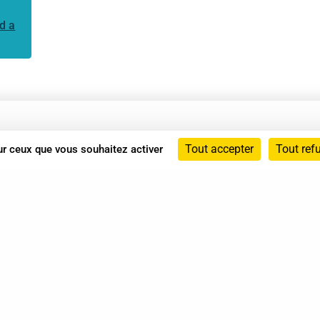
d a
Annuaire
Tout accepter
Tout ref
sur ceux que vous souhaitez activer
Actualités
Mentions légales
Politique de confidentialité
Conditions générales de vente
dicat des Professionnels de Shiatsu - 2026 Tous droits ré