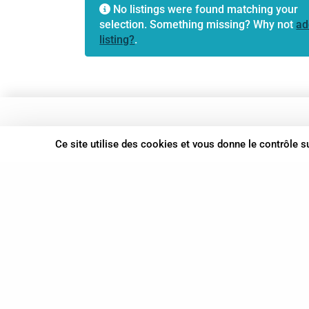
No listings were found matching your
selection. Something missing? Why not
ad
listing?
.
37 bis, allée Lucien-Michard
Ce site utilise des cookies et vous donne le contrôle 
93190 Livry-Gargan
06 61 87 28 09
Nous contacter
© Syn