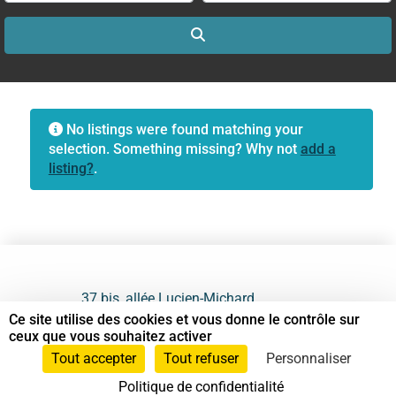
Search
No listings were found matching your
selection. Something missing? Why not
add a
listing?
.
37 bis, allée Lucien-Michard
93190 Livry-Gargan
Ce site utilise des cookies et vous donne le contrôle sur
ceux que vous souhaitez activer
06 61 87 28 09
Tout accepter
Tout refuser
Personnaliser
Politique de confidentialité