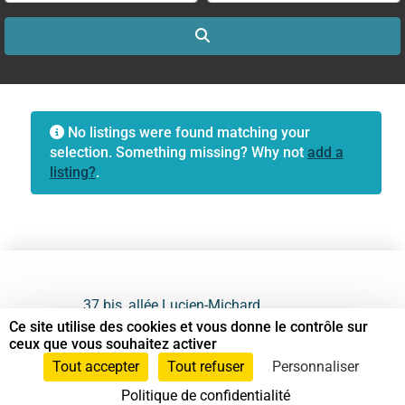
Search
No listings were found matching your
selection. Something missing? Why not
add a
listing?
.
37 bis, allée Lucien-Michard
93190 Livry-Gargan
Ce site utilise des cookies et vous donne le contrôle sur
ceux que vous souhaitez activer
06 61 87 28 09
Tout accepter
Tout refuser
Personnaliser
Politique de confidentialité