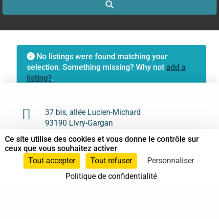
Search
No listings were found matching your
selection. Something missing? Why not
add a
listing?
.

37 bis, allée Lucien-Michard
93190 Livry-Gargan
Ce site utilise des cookies et vous donne le contrôle sur

06 61 87 28 09
ceux que vous souhaitez activer
Tout accepter
Tout refuser
Personnaliser

Nous contacter
Politique de confidentialité
Annuaire
Actualités