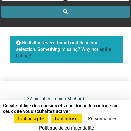
Search
No listings were found matching your
selection. Something missing? Why not
add a
listing?
.
37 bis, allée Lucien-Michard
93190 Livry-Gargan
Ce site utilise des cookies et vous donne le contrôle sur
ceux que vous souhaitez activer
06 61 87 28 09
Tout accepter
Tout refuser
Personnaliser
Politique de confidentialité