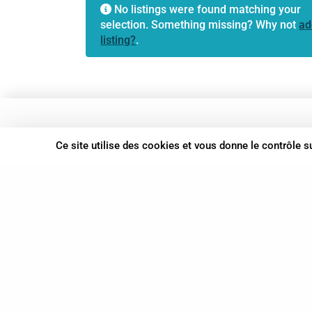
No listings were found matching your
selection. Something missing? Why not
ad
listing?
.
37 bis, allée Lucien-Michard
Ce site utilise des cookies et vous donne le contrôle 
93190 Livry-Gargan
06 61 87 28 09
Nous contacter
© Syn