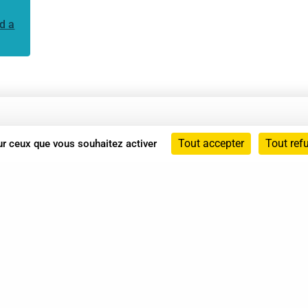
d a
Annuaire
Tout accepter
Tout ref
sur ceux que vous souhaitez activer
Actualités
Mentions légales
Politique de confidentialité
Conditions générales de vente
dicat des Professionnels de Shiatsu - 2026 Tous droits ré