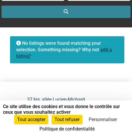
Search
No listings were found matching your
selection. Something missing? Why not
add a
listing?
.
37 bis, allée Lucien-Michard
93190 Livry-Gargan
Ce site utilise des cookies et vous donne le contrôle sur
ceux que vous souhaitez activer
06 61 87 28 09
Tout accepter
Tout refuser
Personnaliser
Politique de confidentialité