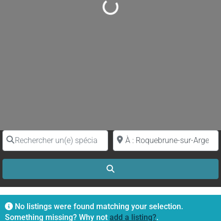
Loading...
Rechercher un(e) spécialiste par nom
Proche de (ville ou région)
Search
No listings were found matching your selection.
Something missing? Why not
add a listing?
.