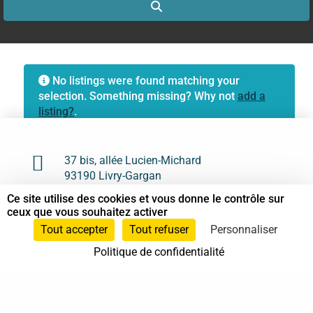
Search
No listings were found matching your
selection. Something missing? Why not
add a
listing?
.

37 bis, allée Lucien-Michard
93190 Livry-Gargan
Ce site utilise des cookies et vous donne le contrôle sur

06 61 87 28 09
ceux que vous souhaitez activer
Tout accepter
Tout refuser
Personnaliser

Nous contacter
Politique de confidentialité
Annuaire
Actualités