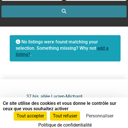
Search
No listings were found matching your
selection. Something missing? Why not
add a
listing?
.
37 bis, allée Lucien-Michard
93190 Livry-Gargan
Ce site utilise des cookies et vous donne le contrôle sur
ceux que vous souhaitez activer
06 61 87 28 09
Tout accepter
Tout refuser
Personnaliser
Politique de confidentialité