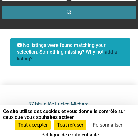
Search
No listings were found matching your
selection. Something missing? Why not
add a
listing?
.
37 bis, allée Lucien-Michard
93190 Livry-Gargan
Ce site utilise des cookies et vous donne le contrôle sur
ceux que vous souhaitez activer
06 61 87 28 09
Tout accepter
Tout refuser
Personnaliser
Politique de confidentialité