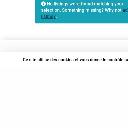
No listings were found matching your
selection. Something missing? Why not
ad
listing?
.
37 bis, allée Lucien-Michard
Ce site utilise des cookies et vous donne le contrôle 
93190 Livry-Gargan
06 61 87 28 09
Nous contacter
© Syn