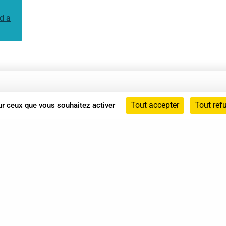
d a
Annuaire
Tout accepter
Tout ref
sur ceux que vous souhaitez activer
Actualités
Mentions légales
Politique de confidentialité
Conditions générales de vente
dicat des Professionnels de Shiatsu - 2026 Tous droits ré