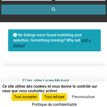
Search
No listings were found matching your
selection. Something missing? Why not
add a
listing?
.
37 bis, allée Lucien-Michard
93190 Livry-Gargan
Ce site utilise des cookies et vous donne le contrôle sur
ceux que vous souhaitez activer
06 61 87 28 09
Tout accepter
Tout refuser
Personnaliser
Politique de confidentialité