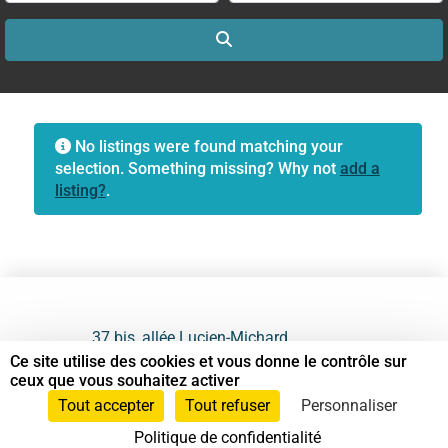
Search
No listings were found matching your
selection. Something missing? Why not
add a
listing?
.
37 bis, allée Lucien-Michard
93190 Livry-Gargan
Ce site utilise des cookies et vous donne le contrôle sur
ceux que vous souhaitez activer
06 61 87 28 09
Tout accepter
Tout refuser
Personnaliser
Politique de confidentialité