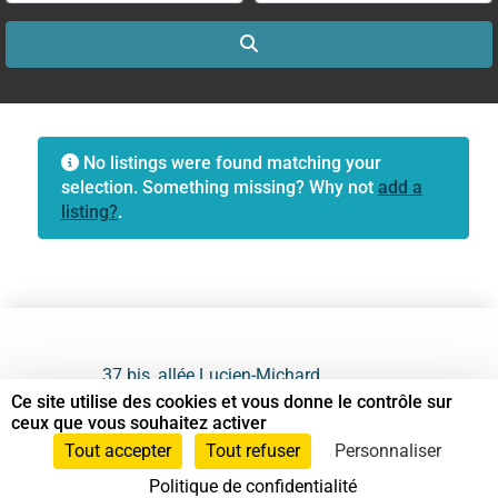
Search
No listings were found matching your
selection. Something missing? Why not
add a
listing?
.
37 bis, allée Lucien-Michard
93190 Livry-Gargan
Ce site utilise des cookies et vous donne le contrôle sur
ceux que vous souhaitez activer
06 61 87 28 09
Tout accepter
Tout refuser
Personnaliser
Politique de confidentialité