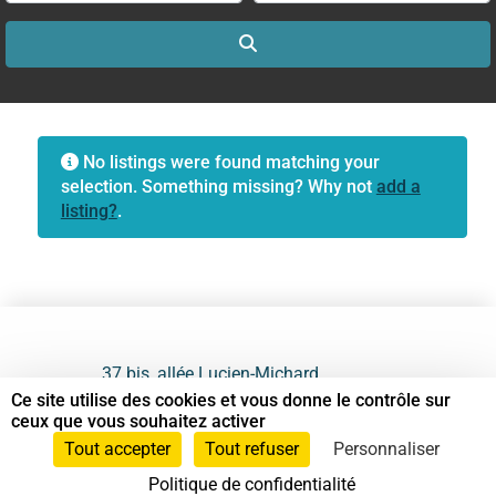
Search
No listings were found matching your
selection. Something missing? Why not
add a
listing?
.
37 bis, allée Lucien-Michard
93190 Livry-Gargan
Ce site utilise des cookies et vous donne le contrôle sur
ceux que vous souhaitez activer
06 61 87 28 09
Tout accepter
Tout refuser
Personnaliser
Politique de confidentialité