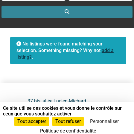
Search
No listings were found matching your
selection. Something missing? Why not
add a
listing?
.
37 bis, allée Lucien-Michard
93190 Livry-Gargan
Ce site utilise des cookies et vous donne le contrôle sur
ceux que vous souhaitez activer
06 61 87 28 09
Tout accepter
Tout refuser
Personnaliser
Politique de confidentialité