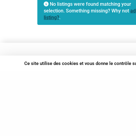
No listings were found matching your
selection. Something missing? Why not
ad
listing?
.
37 bis, allée Lucien-Michard
Ce site utilise des cookies et vous donne le contrôle 
93190 Livry-Gargan
06 61 87 28 09
Nous contacter
© Syn