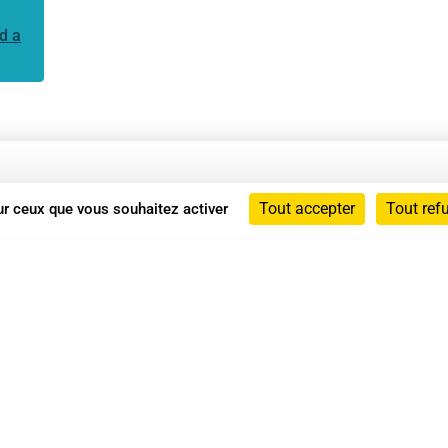
d a
Annuaire
Tout accepter
Tout ref
sur ceux que vous souhaitez activer
Actualités
Mentions légales
Politique de confidentialité
Conditions générales de vente
dicat des Professionnels de Shiatsu - 2026 Tous droits ré