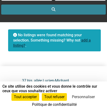
Search
No listings were found matching your
selection. Something missing? Why not
add a
listing?
.
37 bis, allée Lucien-Michard
93190 Livry-Gargan
Ce site utilise des cookies et vous donne le contrôle sur
ceux que vous souhaitez activer
06 61 87 28 09
Tout accepter
Tout refuser
Personnaliser
Politique de confidentialité