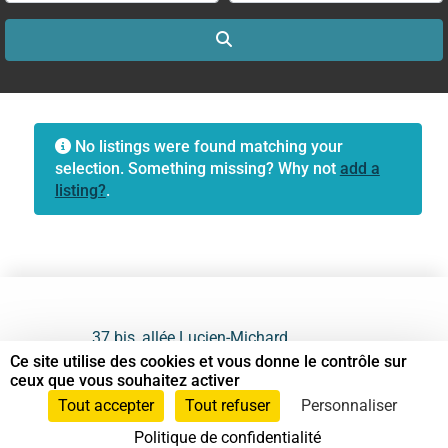
Search
No listings were found matching your
selection. Something missing? Why not
add a
listing?
.
37 bis, allée Lucien-Michard
93190 Livry-Gargan
Ce site utilise des cookies et vous donne le contrôle sur
ceux que vous souhaitez activer
06 61 87 28 09
Tout accepter
Tout refuser
Personnaliser
Politique de confidentialité