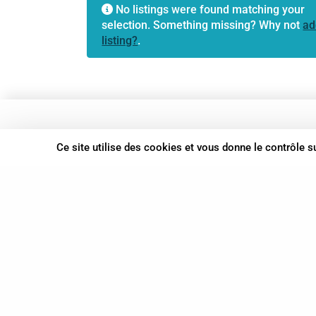
No listings were found matching your
selection. Something missing? Why not
ad
listing?
.
37 bis, allée Lucien-Michard
Ce site utilise des cookies et vous donne le contrôle 
93190 Livry-Gargan
06 61 87 28 09
Nous contacter
© Syn