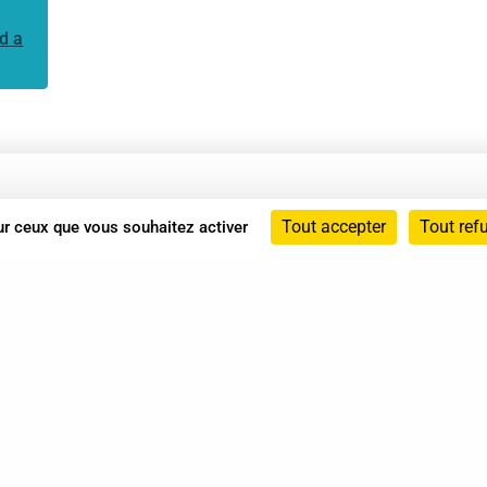
d a
Annuaire
Tout accepter
Tout ref
sur ceux que vous souhaitez activer
Actualités
Mentions légales
Politique de confidentialité
Conditions générales de vente
dicat des Professionnels de Shiatsu - 2026 Tous droits ré