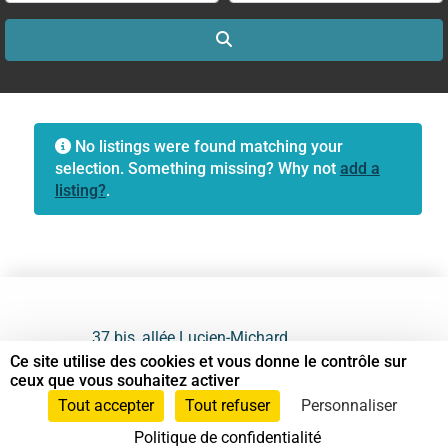
Search
No listings were found matching your
selection. Something missing? Why not
add a
listing?
.
37 bis, allée Lucien-Michard
93190 Livry-Gargan
Ce site utilise des cookies et vous donne le contrôle sur
ceux que vous souhaitez activer
06 61 87 28 09
Tout accepter
Tout refuser
Personnaliser
Politique de confidentialité