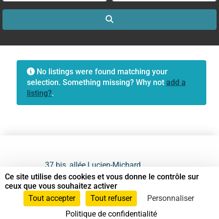
Search
No listings were found matching your
selection. Something missing? Why not
add a
listing?
.
37 bis, allée Lucien-Michard
93190 Livry-Gargan
Ce site utilise des cookies et vous donne le contrôle sur
ceux que vous souhaitez activer
06 61 87 28 09
Tout accepter
Tout refuser
Personnaliser
Politique de confidentialité