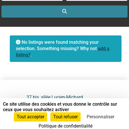
Search
No listings were found matching your
selection. Something missing? Why not
add a
listing?
.
37 bis, allée Lucien-Michard
93190 Livry-Gargan
Ce site utilise des cookies et vous donne le contrôle sur
ceux que vous souhaitez activer
06 61 87 28 09
Tout accepter
Tout refuser
Personnaliser
Politique de confidentialité